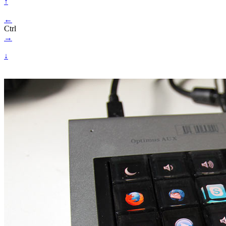
↑
←
Ctrl
→
↓