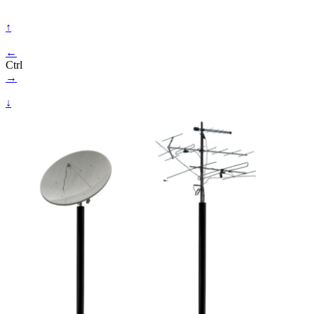
↑
←
Ctrl
→
↓