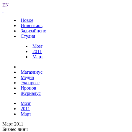
EN
Новое
Инвентарь
Задизайнено
Студия
Мозг
2011
Март
Магазинус
Медиа
Экспресс
Иронов
Журналус
Мозг
2011
Март
Март 2011
Бизнес-линч