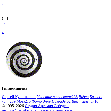
↑
←
Ctrl
→
↓
Гипномишень
Сергей Кулинкович
Участие в проектах
236
Видео
Бизнес-
линч
289
Мозг
216
Фото дня
9
Награды
62
Выступления
10
© 1995–2026
Студия Артемия Лебедева
mailbox@artlebedev.ru
,
адреса и телефоны