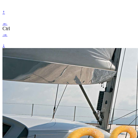
↑
←
Ctrl
→
↓