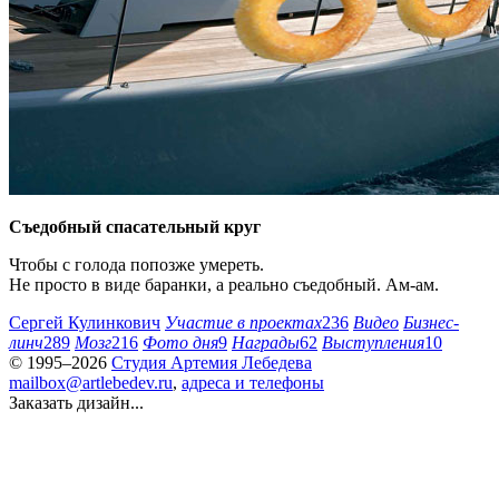
Съедобный спасательный круг
Чтобы с голода попозже умереть.
Не просто в виде баранки, а реально съедобный.
Ам-ам.
Сергей Кулинкович
Участие в проектах
236
Видео
Бизнес-
линч
289
Мозг
216
Фото дня
9
Награды
62
Выступления
10
© 1995–2026
Студия Артемия Лебедева
mailbox@artlebedev.ru
,
адреса и телефоны
Заказать дизайн...