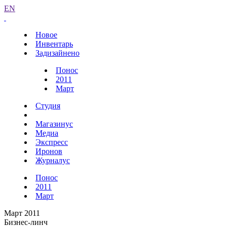
EN
Новое
Инвентарь
Задизайнено
Понос
2011
Март
Студия
Магазинус
Медиа
Экспресс
Иронов
Журналус
Понос
2011
Март
Март 2011
Бизнес-линч