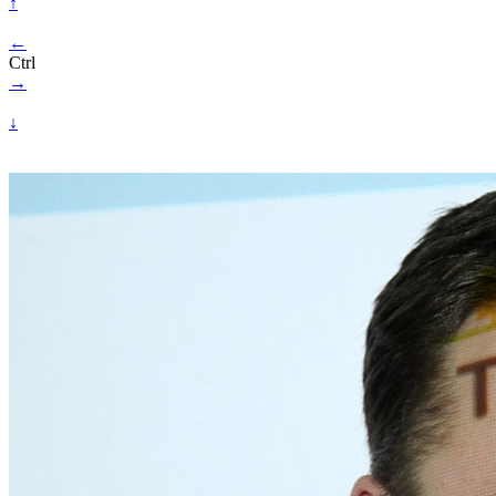
↑
←
Ctrl
→
↓