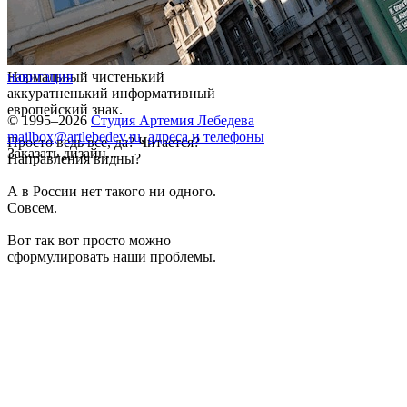
Нормальный чистенький
навигация
аккуратненький информативный
европейский знак.
© 1995–2026
Студия Артемия Лебедева
mailbox@artlebedev.ru
,
адреса и телефоны
Просто ведь все, да? Читается?
Заказать дизайн...
Направления видны?
А в России нет такого ни одного.
Совсем.
Вот так вот просто можно
сформулировать наши проблемы.