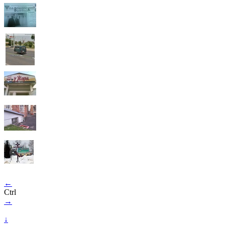
←
Ctrl
→
↓