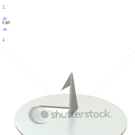
↑
←
Ctrl
→
↓