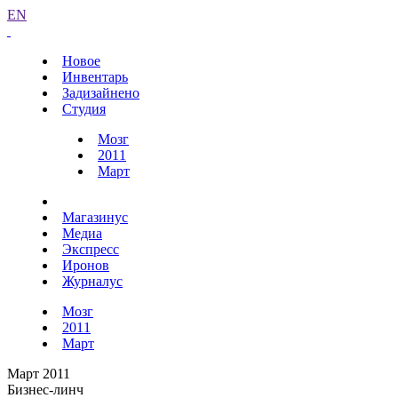
EN
Новое
Инвентарь
Задизайнено
Студия
Мозг
2011
Март
Магазинус
Медиа
Экспресс
Иронов
Журналус
Мозг
2011
Март
Март 2011
Бизнес-линч