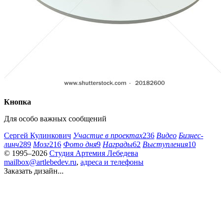
Кнопка
Для особо важных сообщений
Сергей Кулинкович
Участие в проектах
236
Видео
Бизнес-
линч
289
Мозг
216
Фото дня
9
Награды
62
Выступления
10
© 1995–2026
Студия Артемия Лебедева
mailbox@artlebedev.ru
,
адреса и телефоны
Заказать дизайн...