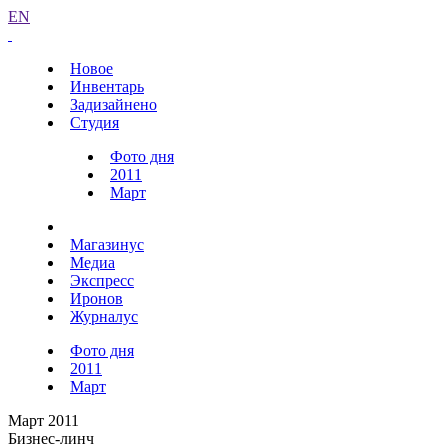
EN
Новое
Инвентарь
Задизайнено
Студия
Фото дня
2011
Март
Магазинус
Медиа
Экспресс
Иронов
Журналус
Фото дня
2011
Март
Март 2011
Бизнес-линч