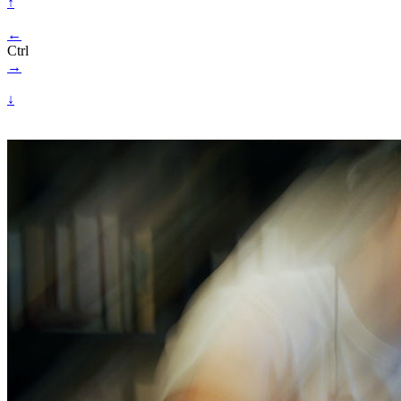
↑
←
Ctrl
→
↓