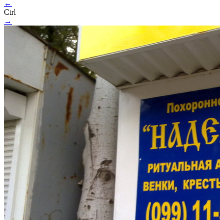
←
Ctrl
→