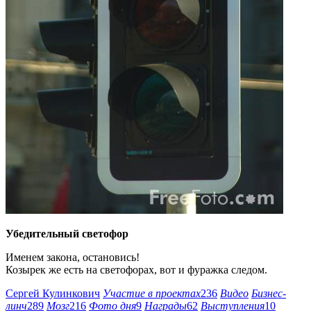
Убедительный светофор
Именем закона, остановись!
Козырек же есть на светофорах, вот и фуражка следом.
Сергей Кулинкович
Участие в проектах
236
Видео
Бизнес-
линч
289
Мозг
216
Фото дня
9
Награды
62
Выступления
10