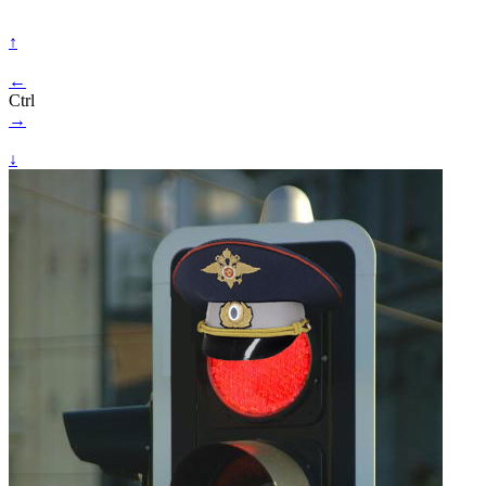
↑
←
Ctrl
→
↓