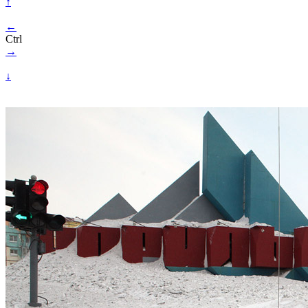
↑
←
Ctrl
→
↓