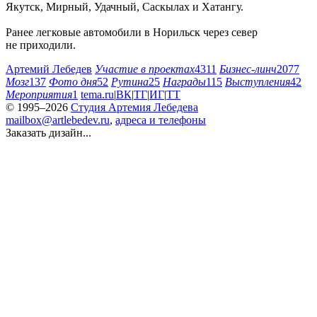
Якутск, Мирный, Удачный, Саскылах и Хатангу.
Ранее легковые автомобили в Норильск через север
не приходили.
Артемий Лебедев
Участие в проектах
4311
Бизнес-линч
2077
Мозг
137
Фото дня
52
Рутина
25
Награды
115
Выступления
42
Мероприятия
1
tema.ru
|
ВК
|
ТГ
|
ИГ
|
ТТ
© 1995–2026
Студия Артемия Лебедева
mailbox@artlebedev.ru
,
адреса и телефоны
Заказать дизайн...