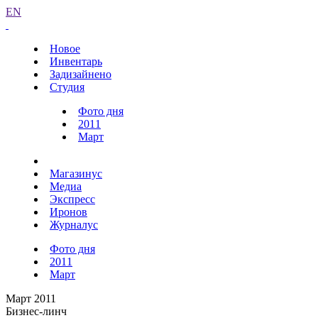
EN
Новое
Инвентарь
Задизайнено
Студия
Фото дня
2011
Март
Магазинус
Медиа
Экспресс
Иронов
Журналус
Фото дня
2011
Март
Март 2011
Бизнес-линч