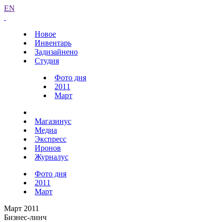
EN
Новое
Инвентарь
Задизайнено
Студия
Фото дня
2011
Март
Магазинус
Медиа
Экспресс
Иронов
Журналус
Фото дня
2011
Март
Март 2011
Бизнес-линч