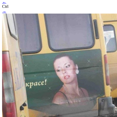
←
Ctrl
→