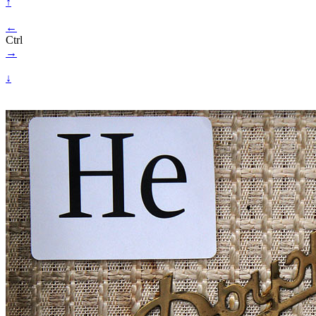
↑
←
Ctrl
→
↓