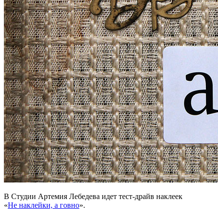
В Студии Артемия Лебедева идет тест-драйв наклеек
«
Не наклейки, а говно
».