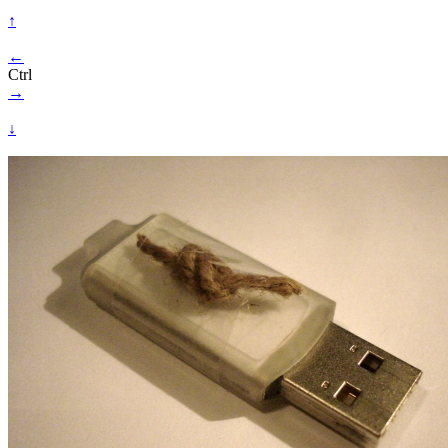
↑
←
Ctrl
→
↓