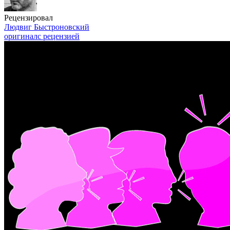
Рецензировал
Людвиг Быстроновский
оригинал
с рецензией