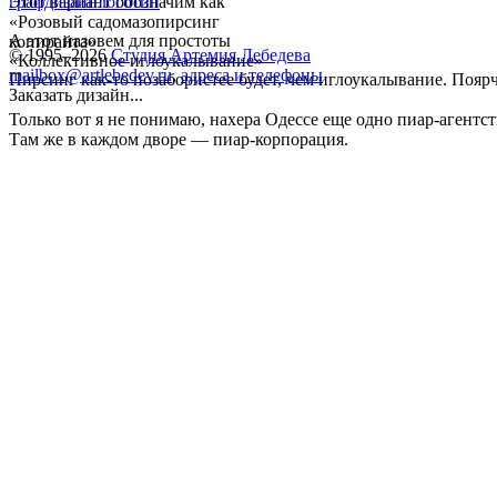
Этот вариант обозначим как
графдизайн
логотип
«Розовый садомазопирсинг
А этот назовем для простоты
копирайта»
© 1995–2026
Студия Артемия Лебедева
«Коллективное иглоукалывание»
mailbox@artlebedev.ru
,
адреса и телефоны
Пирсинг как-то позабористее будет, чем иглоукалывание. Поярч
Заказать дизайн...
Только вот я не понимаю, нахера Одессе еще одно пиар-агентст
Там же в каждом дворе — пиар-корпорация.