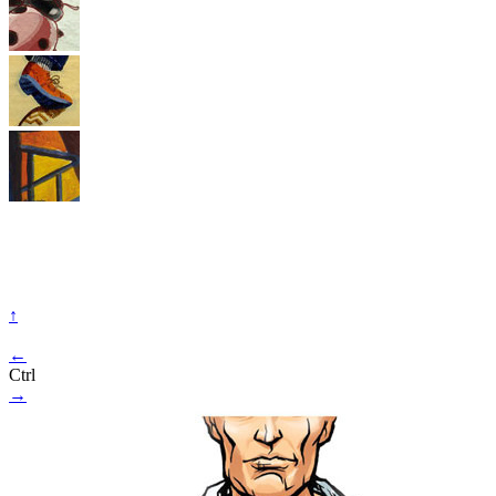
↑
←
Ctrl
→