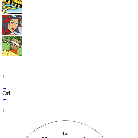
↑
←
Ctrl
→
↓