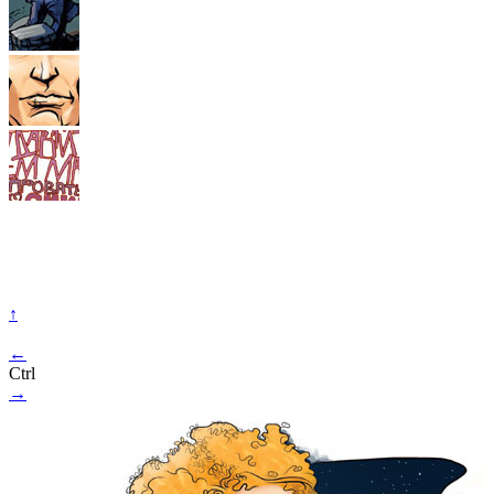
↑
←
Ctrl
→