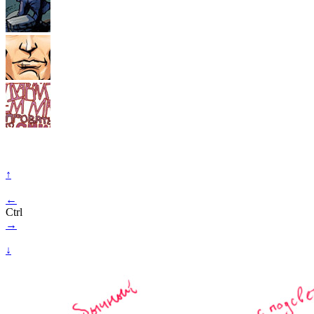
↑
←
Ctrl
→
↓