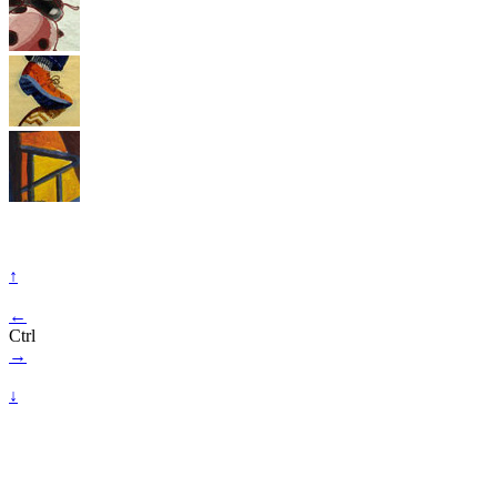
↑
←
Ctrl
→
↓