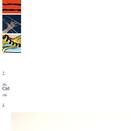
↑
←
Ctrl
→
↓