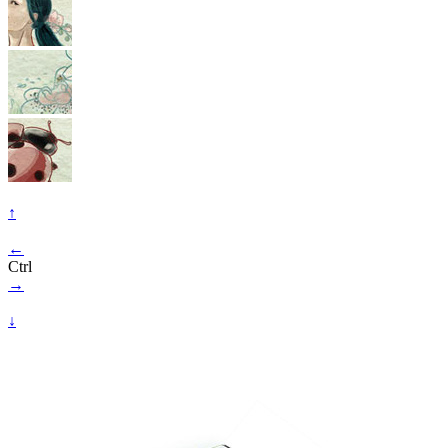
↑
←
Ctrl
→
↓