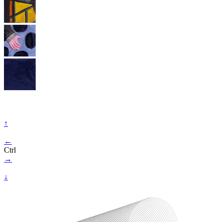
↑
←
Ctrl
→
↓