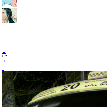
↑
←
Ctrl
→
↓