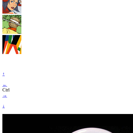
↑
←
Ctrl
→
↓