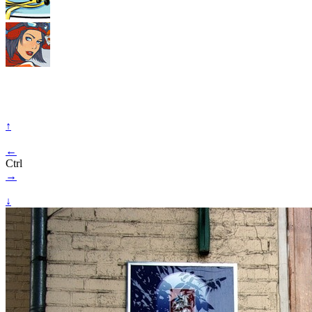
↑
←
Ctrl
→
↓