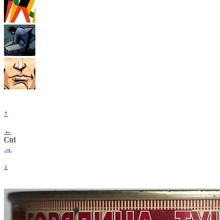
↑
←
Ctrl
→
↓