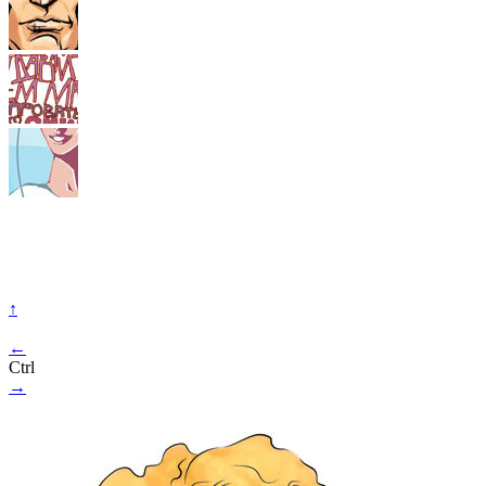
↑
←
Ctrl
→