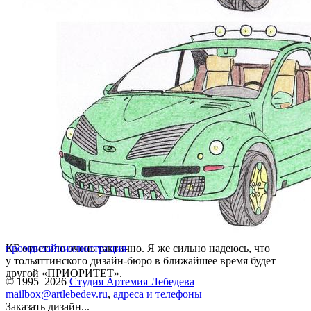
КБ ответило очень тактично. Я же сильно надеюсь, что
промдизайн
иллюстрация
у тольяттинского дизайн-бюро в ближайшее время будет
другой «ПРИОРИТЕТ».
© 1995–2026
Студия Артемия Лебедева
mailbox@artlebedev.ru
,
адреса и телефоны
Заказать дизайн...