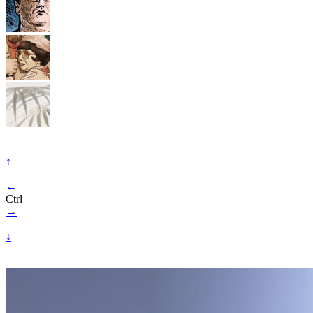
↑
←
Ctrl
→
↓