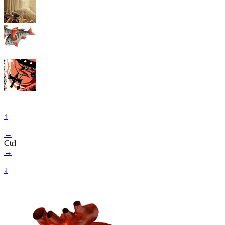
↑
←
Ctrl
→
↓