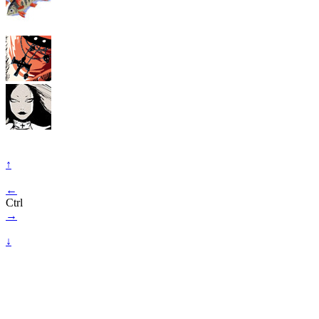
↑
←
Ctrl
→
↓