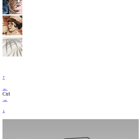
↑
←
Ctrl
→
↓