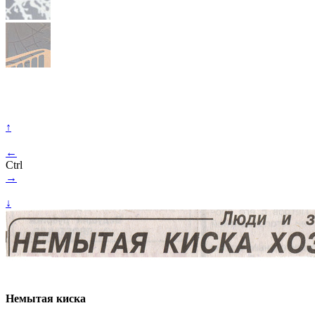
↑
←
Ctrl
→
↓
Немытая киска