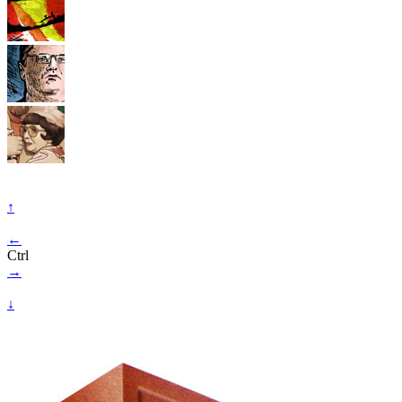
↑
←
Ctrl
→
↓