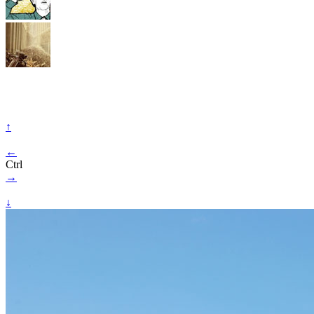
↑
←
Ctrl
→
↓