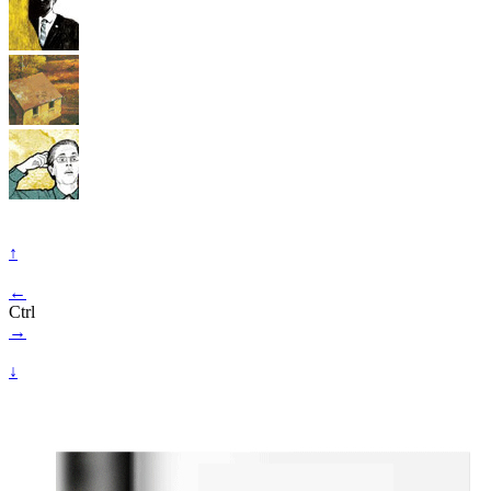
↑
←
Ctrl
→
↓