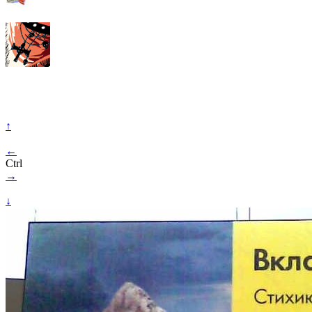
↑
←
Ctrl
→
↓