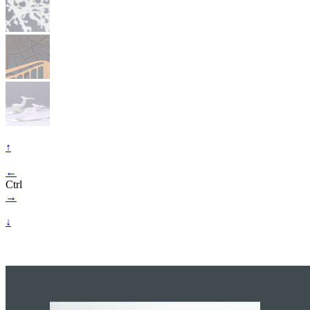
↑
←
Ctrl
→
↓