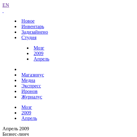
EN
Новое
Инвентарь
Задизайнено
Студия
Мозг
2009
Апрель
Магазинус
Медиа
Экспресс
Иронов
Журналус
Мозг
2009
Апрель
Апрель 2009
Бизнес-линч