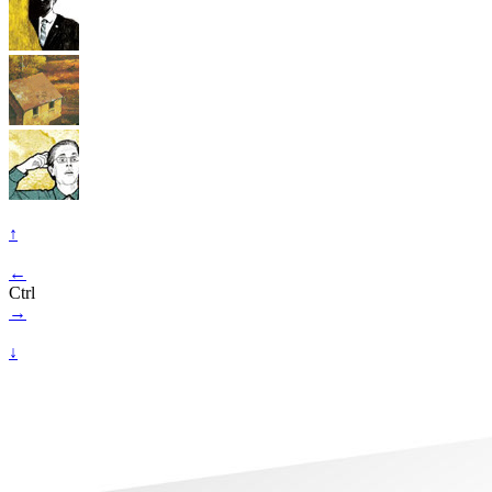
↑
←
Ctrl
→
↓