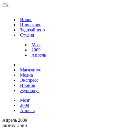
EN
Новое
Инвентарь
Задизайнено
Студия
Мозг
2009
Апрель
Магазинус
Медиа
Экспресс
Иронов
Журналус
Мозг
2009
Апрель
Апрель 2009
Бизнес-линч