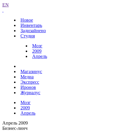
EN
Новое
Инвентарь
Задизайнено
Студия
Мозг
2009
Апрель
Магазинус
Медиа
Экспресс
Иронов
Журналус
Мозг
2009
Апрель
Апрель 2009
Бизнес-линч