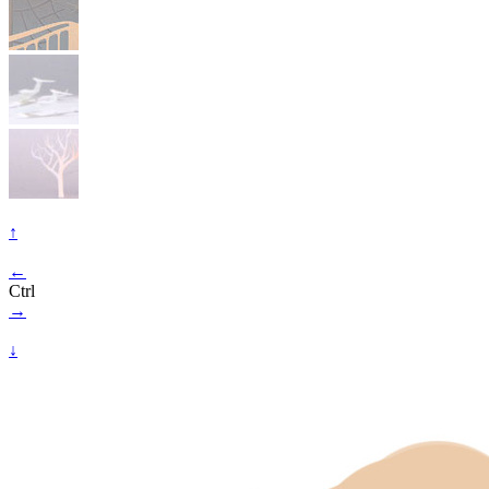
↑
←
Ctrl
→
↓