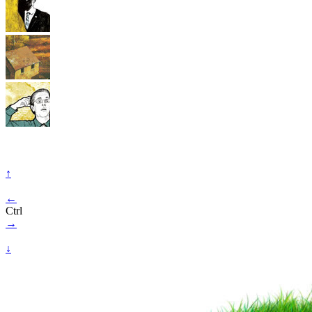
↑
←
Ctrl
→
↓