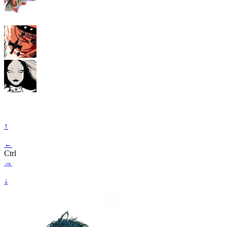
↑
←
Ctrl
→
↓