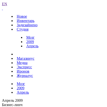
EN
Новое
Инвентарь
Задизайнено
Студия
Мозг
2009
Апрель
Магазинус
Медиа
Экспресс
Иронов
Журналус
Мозг
2009
Апрель
Апрель 2009
Бизнес-линч