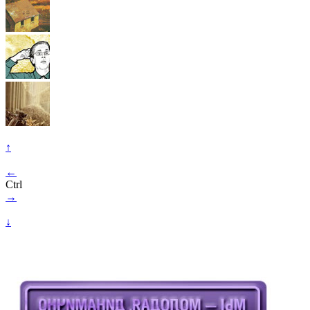
↑
←
Ctrl
→
↓