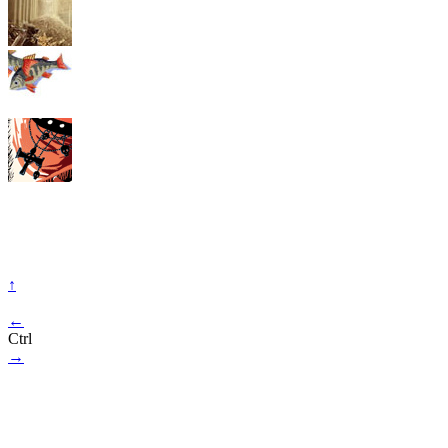
↑
←
Ctrl
→