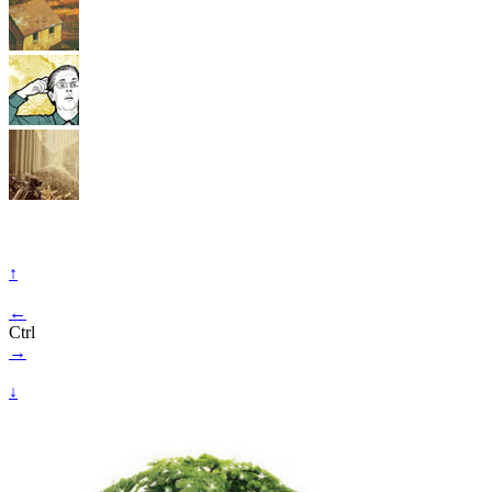
↑
←
Ctrl
→
↓