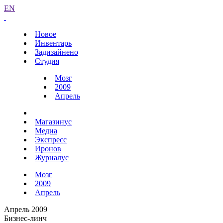
EN
Новое
Инвентарь
Задизайнено
Студия
Мозг
2009
Апрель
Магазинус
Медиа
Экспресс
Иронов
Журналус
Мозг
2009
Апрель
Апрель 2009
Бизнес-линч