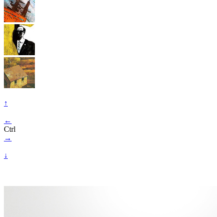
↑
←
Ctrl
→
↓