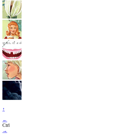
↑
←
Ctrl
→