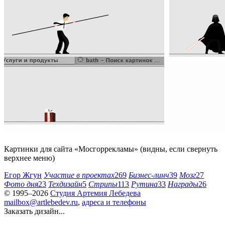
Картинки для сайта «
Мосгоррекламы
» (видны, если свернуть
верхнее меню)
Егор Жгун
Участие в проектах
269
Бизнес-линч
39
Мозг
27
Фото дня
23
Техдизайн
5
Стрипы
113
Рутина
33
Награды
26
© 1995–2026
Студия Артемия Лебедева
mailbox@artlebedev.ru
,
адреса и телефоны
Заказать дизайн...