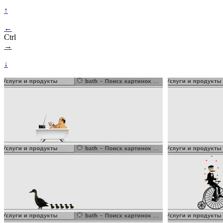
↑
←
Ctrl
→
↓